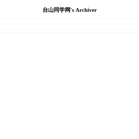
台山同学网's Archiver