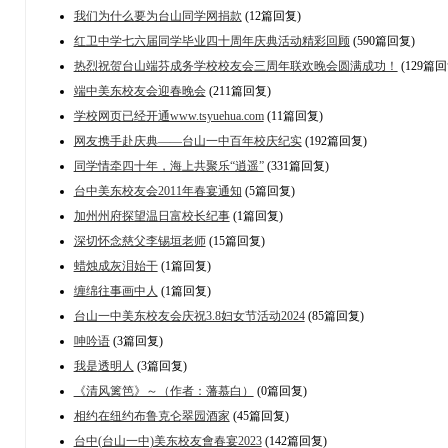
我们为什么要为台山同学网捐款
(12篇回复)
红卫中学七六届同学毕业四十周年庆典活动精彩回顾
(590篇回复)
热烈祝贺台山端芬成务学校校友会三周年联欢晚会圆满成功！
(129篇回
端中美东校友会迎春晚会
(211篇回复)
学校网页已经开通www.tsyuehua.com
(11篇回复)
网友携手赴庆典——台山一中百年校庆纪实
(192篇回复)
同学情牵四十年，海上共聚乐“逍遥”
(331篇回复)
台中美东校友会2011年春宴通知
(5篇回复)
加州州府探望温日富校长纪事
(1篇回复)
深切怀念慈父李锡垣老师
(15篇回复)
蜡烛成灰泪始干
(1篇回复)
缠绵往事画中人
(1篇回复)
台山一中美东校友会庆祝3.8妇女节活动2024
(85篇回复)
呻吟语
(3篇回复)
我是透明人
(3篇回复)
《清风篱笆》～（作者：藩慕白）
(0篇回复)
相约在纽约布鲁克仑翠园酒家
(45篇回复)
台中(台山一中)美东校友會春宴2023
(142篇回复)