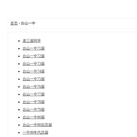
首页
› 台山一中
老三届同学
台山一中71届
台山一中72届
台山一中73届
台山一中74届
台山一中75届
台山一中76届
台山一中77届
台山一中78届
台山一中79届
台山一中80届
台山一中80后历届
一中90年代历届