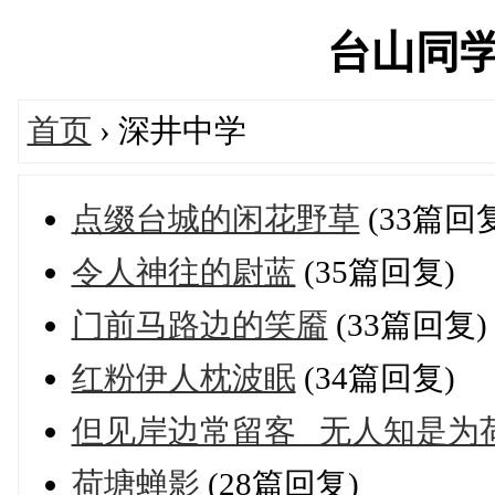
台山同学网'
首页
› 深井中学
点缀台城的闲花野草
(33篇回
令人神往的尉蓝
(35篇回复)
门前马路边的笑靥
(33篇回复)
红粉伊人枕波眠
(34篇回复)
但见岸边常留客 无人知是为
荷塘蝉影
(28篇回复)