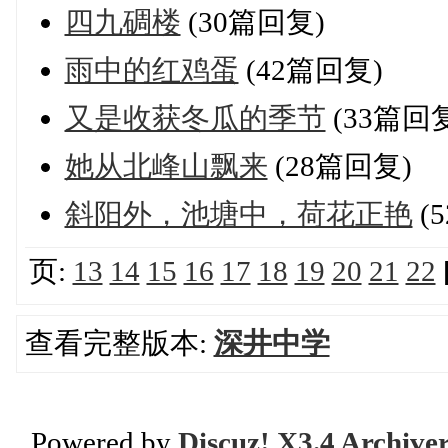
四九碉楼
(30篇回复)
雨中的红鸡蛋
(42篇回复)
又是收获冬瓜的季节
(33篇回
她从北峰山飘来
(28篇回复)
斜阳外，池塘中，荷花正艳
(
页:
13
14
15
16
17
18
19
20
21
22
查看完整版本:
深井中学
Powered by
Discuz! X3.4 Archive