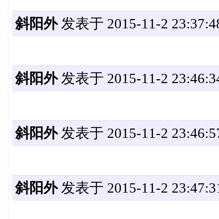
斜阳外
发表于 2015-11-2 23:37:4
斜阳外
发表于 2015-11-2 23:46:3
斜阳外
发表于 2015-11-2 23:46:5
斜阳外
发表于 2015-11-2 23:47:3