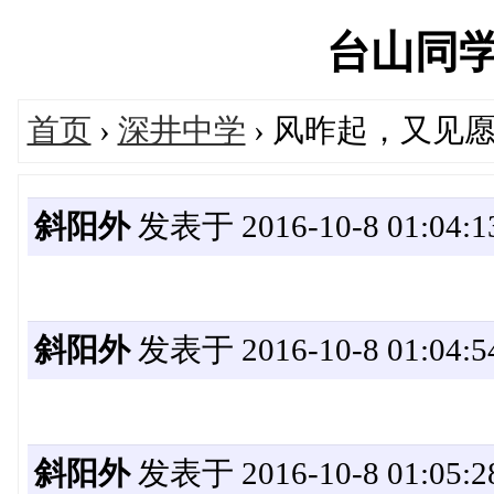
台山同学网'
首页
›
深井中学
› 风昨起，又见
斜阳外
发表于 2016-10-8 01:04:1
斜阳外
发表于 2016-10-8 01:04:5
斜阳外
发表于 2016-10-8 01:05:2