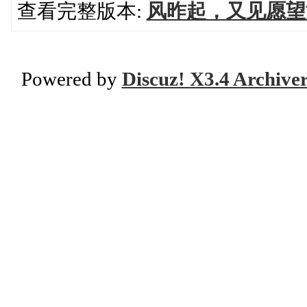
查看完整版本:
风昨起，又见愿望
Powered by
Discuz! X3.4 Archive