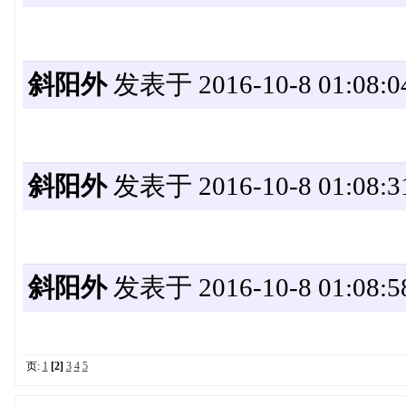
斜阳外
发表于 2016-10-8 01:08:0
斜阳外
发表于 2016-10-8 01:08:3
斜阳外
发表于 2016-10-8 01:08:5
页:
1
[2]
3
4
5