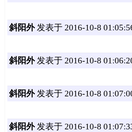
斜阳外
发表于 2016-10-8 01:05:5
斜阳外
发表于 2016-10-8 01:06:2
斜阳外
发表于 2016-10-8 01:07:0
斜阳外
发表于 2016-10-8 01:07:3