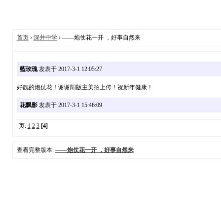
首页
›
深井中学
› ——炮仗花一开 ，好事自然来
藍玫瑰
发表于 2017-3-1 12:05:27
好靓的炮仗花！谢谢阳版主美拍上传！祝新年健康！
花飘影
发表于 2017-3-1 15:46:09
页:
1
2
3
[4]
查看完整版本:
——炮仗花一开 ，好事自然来