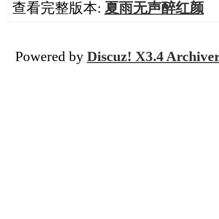
查看完整版本:
夏雨无声醉红颜
Powered by
Discuz! X3.4 Archive