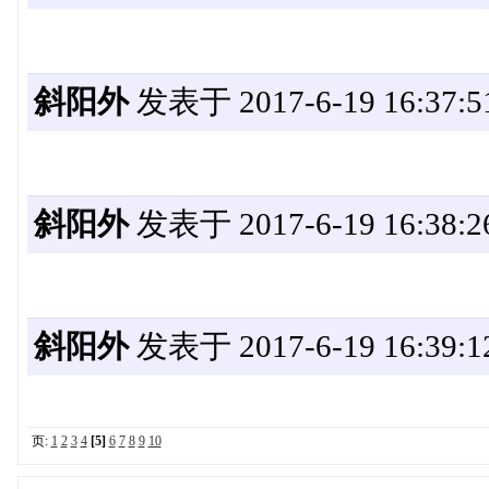
斜阳外
发表于 2017-6-19 16:37:5
斜阳外
发表于 2017-6-19 16:38:2
斜阳外
发表于 2017-6-19 16:39:1
页:
1
2
3
4
[5]
6
7
8
9
10