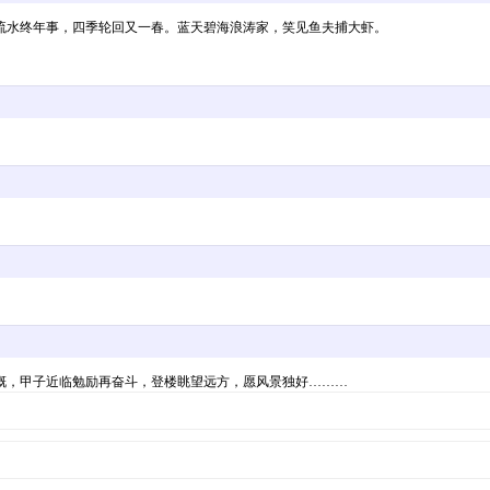
流水终年事，四季轮回又一春。蓝天碧海浪涛家，笑见鱼夫捕大虾。
慨，甲子近临勉励再奋斗，登楼眺望远方，愿风景独好………