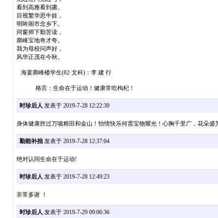
看到高雅看到庸。
目视繁华思牛娃，
明眸闹市念乡下。
同窗师下勤苦读，
廓峰宝地奇才夸。
我为母校问声好，
风华正茂在今秋。
海宴廓峰楼学生(82·文科)：李 建 行
格言：生命在于运动！健康常吃枸杞！
时珍后人
发表于 2019-7-28 12:22:39
身体健康胜过万顷粮田和金山！怡情快乐何需宝物耀光！心胸千里广，花朵盛
勤能补拙
发表于 2019-7-28 12:37:04
绝对认同生命在于运动!
时珍后人
发表于 2019-7-28 12:49:23
非常多谢 ！
时珍后人
发表于 2019-7-29 09:06:36