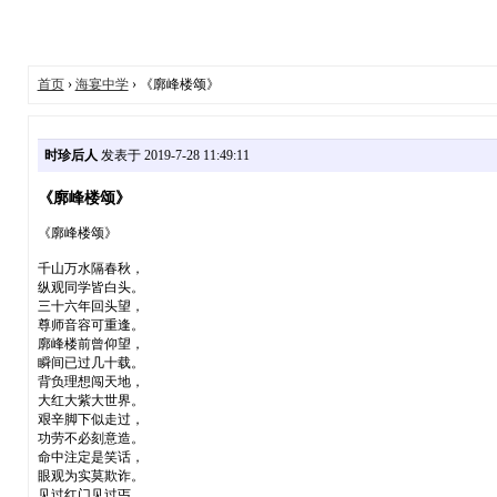
首页
›
海宴中学
› 《廓峰楼颂》
时珍后人
发表于 2019-7-28 11:49:11
《廓峰楼颂》
《廓峰楼颂》
千山万水隔春秋，
纵观同学皆白头。
三十六年回头望，
尊师音容可重逢。
廓峰楼前曾仰望，
瞬间已过几十载。
背负理想闯天地，
大红大紫大世界。
艰辛脚下似走过，
功劳不必刻意造。
命中注定是笑话，
眼观为实莫欺诈。
见过红门见过丐，