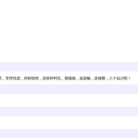
芳。常怀忧虑，抑郁惊惶，恙疾时时狂。勤锻炼，血脉畅，淤难聚，八十似少郎！