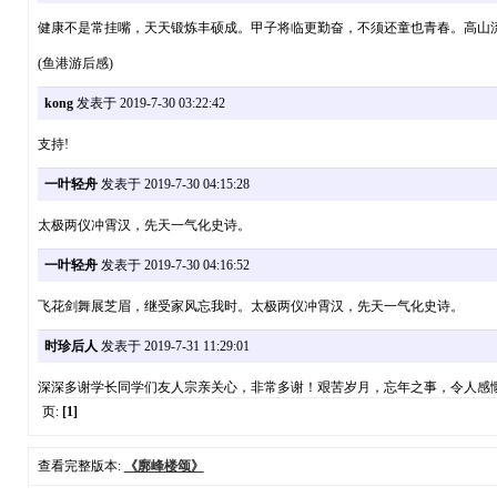
健康不是常挂嘴，天天锻炼丰硕成。甲子将临更勤奋，不须还童也青春。高山
(鱼港游后感)
kong
发表于 2019-7-30 03:22:42
支持!
一叶轻舟
发表于 2019-7-30 04:15:28
太极两仪冲霄汉，先天一气化史诗。
一叶轻舟
发表于 2019-7-30 04:16:52
飞花剑舞展芝眉，继受家风忘我时。太极两仪冲霄汉，先天一气化史诗。
时珍后人
发表于 2019-7-31 11:29:01
深深多谢学长同学们友人宗亲关心，非常多谢！艰苦岁月，忘年之事，令人感
页:
[1]
查看完整版本:
《廓峰楼颂》