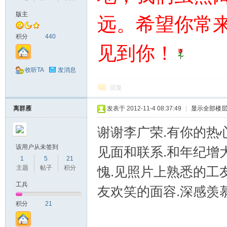
版主
远。希望你常
山
积分
440
见到你！
收听TA
发消息
回复
离群雁
发表于 2012-11-4 08:37:49
|
显示全部楼
同
谢谢李广荣.有你的热
该用户从未签到
见面和联系.和年纪增
1
5
21
主题
帖子
积分
愧.见照片上熟悉的工
工兵
友欢笑的面容.深感羡
积分
21
学