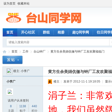
设为首页
收藏本站
首页
开心社区
群组
相册
超Q同学网
往日同学
首页
工作
台山钟厂
黄方生余美娟伉俪与钟厂工友欢聚福临门
楼主:
小李广
黄方生余美娟伉俪与钟厂工友欢聚福
台
»
›
›
›
小李广
楼主
|
发表于 2012-11-1 19:18:05
|
显示
涓子兰：非常
该用户从未签到
8
1138
440
地，我们虽然
主题
帖子
积分