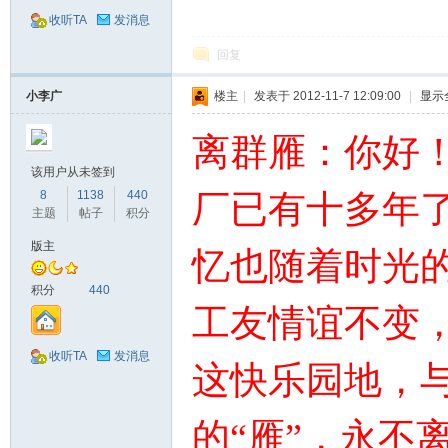
收听TA
发消息
回复
小李广
楼主
|
发表于 2012-11-7 12:09:00
|
显示
离群雁：你好
该用户从未签到
8
1138
440
厂已有十多年
网
主题
帖子
积分
版主
忆也随着时光
积分
440
工友情谊不变
收听TA
发消息
这快乐园地，
的“雁”，永不