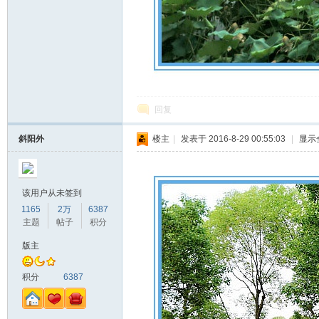
回复
斜阳外
楼主
|
发表于 2016-8-29 00:55:03
|
显示
该用户从未签到
1165
2万
6387
主题
帖子
积分
版主
积分
6387