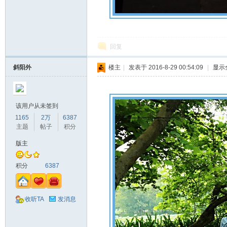
回复
斜阳外
楼主
|
发表于 2016-8-29 00:54:09
|
显示
网
该用户从未签到
1165
2万
6387
主题
帖子
积分
版主
积分
6387
收听TA
发消息