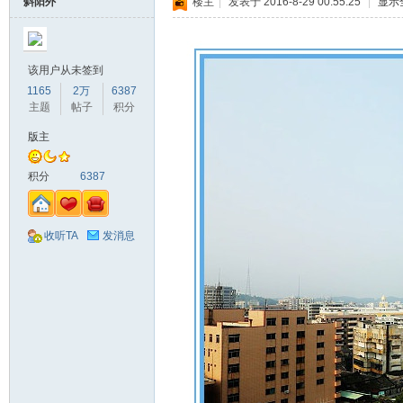
斜阳外
楼主
|
发表于 2016-8-29 00:55:25
|
显示
该用户从未签到
1165
2万
6387
主题
帖子
积分
版主
积分
6387
收听TA
发消息