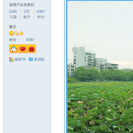
该用户从未签到
1165
2万
6387
主题
帖子
积分
版主
积分
6387
收听TA
发消息