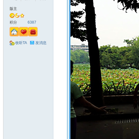
版主
山
积分
6387
收听TA
发消息
同
学