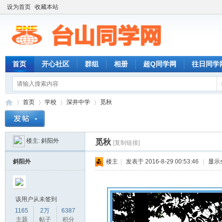
设为首页
收藏本站
首页
开心社区
群组
相册
超Q同学网
往日同学
首页
学校
深井中学
觅秋
楼主:
斜阳外
觅秋
[复制链接]
台
»
›
›
›
斜阳外
楼主
|
发表于 2016-8-29 00:53:46
|
显示
该用户从未签到
1165
2万
6387
主题
帖子
积分