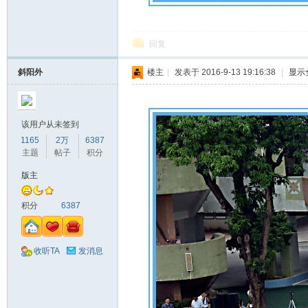
回复
斜阳外
楼主
|
发表于 2016-9-13 19:16:38
|
显示
该用户从未签到
1165
2万
6387
主题
帖子
积分
版主
积分
6387
收听TA
发消息