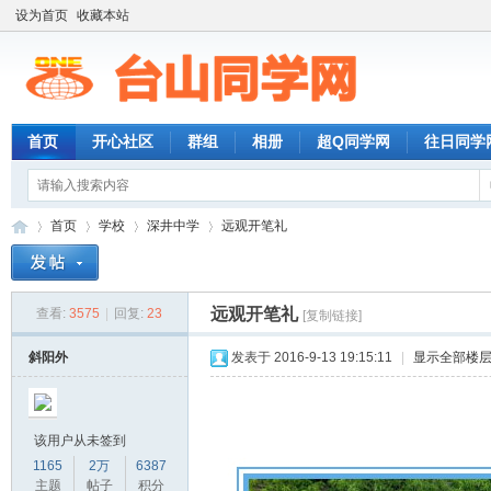
设为首页
收藏本站
首页
开心社区
群组
相册
超Q同学网
往日同学
首页
学校
深井中学
远观开笔礼
远观开笔礼
查看:
3575
|
回复:
23
[复制链接]
台
»
›
›
›
斜阳外
发表于 2016-9-13 19:15:11
|
显示全部楼
该用户从未签到
1165
2万
6387
主题
帖子
积分