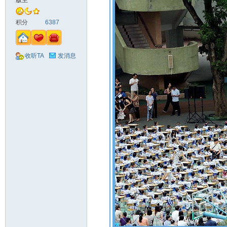
版主
积分
6387
收听TA
发消息