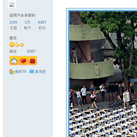
该用户从未签到
1165
2万
6387
主题
帖子
积分
版主
积分
6387
收听TA
发消息