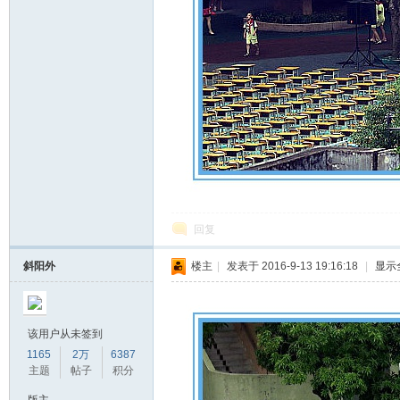
回复
斜阳外
楼主
|
发表于 2016-9-13 19:16:18
|
显示
该用户从未签到
1165
2万
6387
主题
帖子
积分