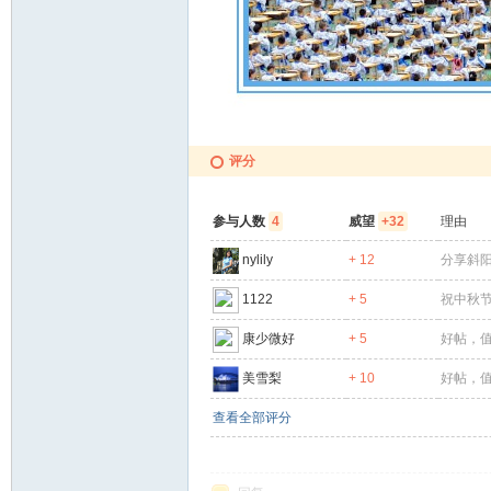
评分
网
参与人数
4
威望
+32
理由
nylily
+ 12
分享斜阳
1122
+ 5
祝中秋
康少微好
+ 5
好帖，
美雪梨
+ 10
好帖，
查看全部评分