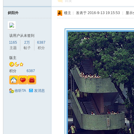
回复
斜阳外
楼主
|
发表于 2016-9-13 19:15:53
|
显示
该用户从未签到
1165
2万
6387
主题
帖子
积分
版主
积分
6387
收听TA
发消息