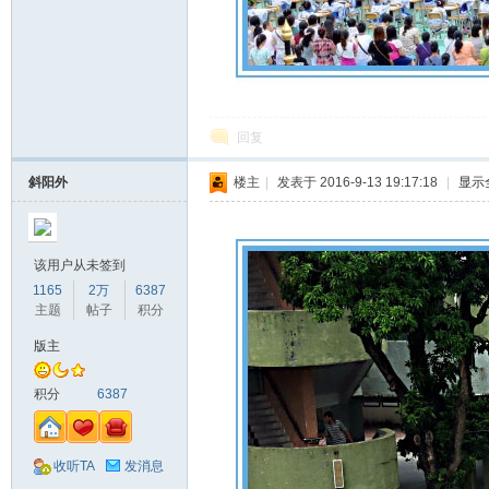
回复
斜阳外
楼主
|
发表于 2016-9-13 19:17:18
|
显示
该用户从未签到
1165
2万
6387
主题
帖子
积分
版主
积分
6387
收听TA
发消息