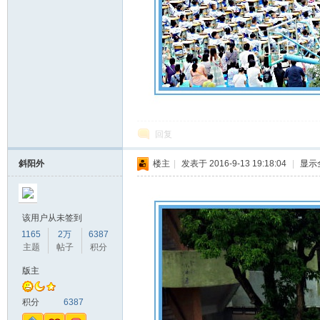
回复
斜阳外
楼主
|
发表于 2016-9-13 19:18:04
|
显示
该用户从未签到
1165
2万
6387
主题
帖子
积分
版主
积分
6387