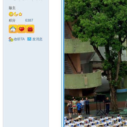
版主
山
积分
6387
收听TA
发消息
同
学