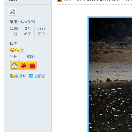
该用户从未签到
1165
2万
6387
主题
帖子
积分
版主
积分
6387
收听TA
发消息