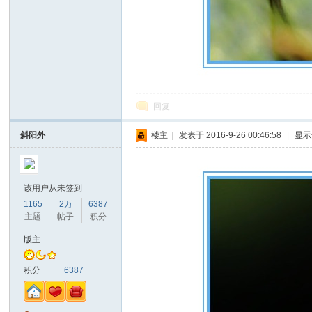
回复
斜阳外
楼主
|
发表于 2016-9-26 00:46:58
|
显示
该用户从未签到
1165
2万
6387
主题
帖子
积分
版主
积分
6387