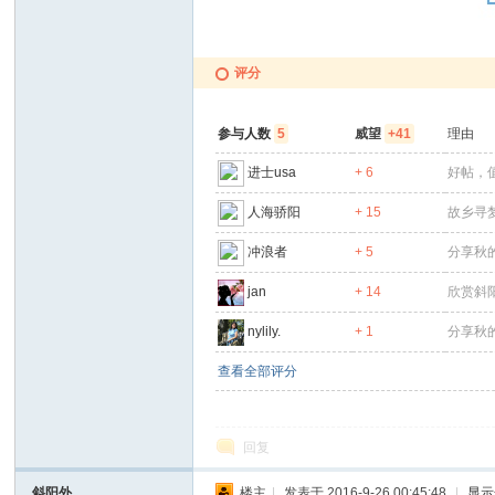
评分
参与人数
5
威望
+41
理由
进士usa
+ 6
好帖，
人海骄阳
+ 15
故乡寻
冲浪者
+ 5
分享秋
jan
+ 14
欣赏斜
nylily.
+ 1
分享秋
查看全部评分
回复
斜阳外
楼主
|
发表于 2016-9-26 00:45:48
|
显示