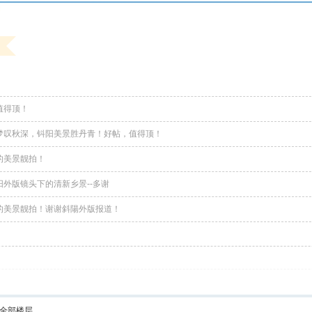
值得顶！
梦叹秋深，钭阳美景胜丹青！好帖，值得顶！
的美景靓拍！
阳外版镜头下的清新乡景--多谢
的美景靓拍！谢谢斜陽外版报道！
全部楼层