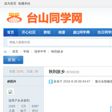
设为首页
收藏本站
首页
开心社区
群组
相册
超Q同学网
往日同学
首页
学校
深井中学
秋到故乡
秋到故乡
查看:
5241
|
回复:
39
[复制链接]
台
»
›
›
›
斜阳外
发表于 2016-9-26 00:44:47
|
显示全部楼
该用户从未签到
1165
2万
6387
主题
帖子
积分