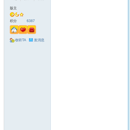
版主
山
积分
6387
收听TA
发消息
同
学