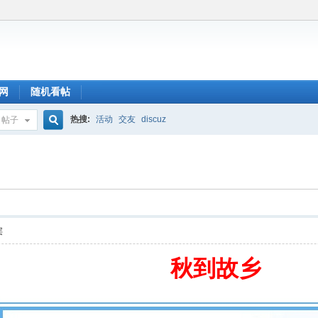
网
随机看帖
热搜:
活动
交友
discuz
帖子
搜
索
层
秋到故乡