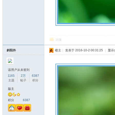
回复
斜阳外
楼主
|
发表于 2016-10-2 00:31:25
|
显示
该用户从未签到
1165
2万
6387
主题
帖子
积分
版主
积分
6387