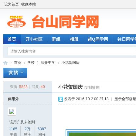
设为首页
收藏本站
首页
开心社区
群组
相册
超Q同学网
往日同学
首页
学校
深井中学
小花贺国庆
小花贺国庆
查看:
5823
|
回复:
40
[复制链接]
台
»
›
›
›
斜阳外
发表于 2016-10-2 00:27:18
|
显示全部楼
该用户从未签到
1165
2万
6387
主题
帖子
积分