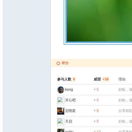
网
评分
参与人数
6
威望
+38
理由
kong
+ 5
好帖，
开心吧
+ 5
好帖，
启明星
+ 8
分享精
天启
+ 5
好帖，