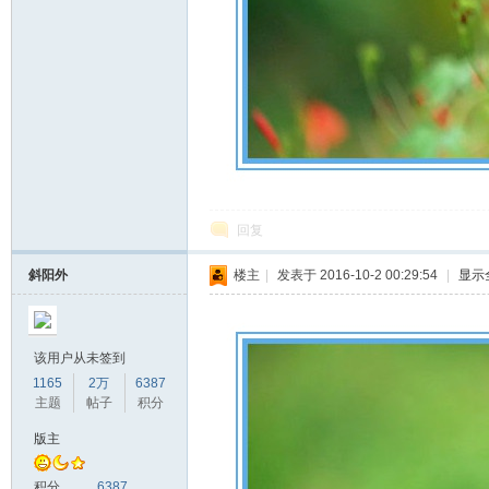
回复
斜阳外
楼主
|
发表于 2016-10-2 00:29:54
|
显示
该用户从未签到
1165
2万
6387
主题
帖子
积分
版主
积分
6387