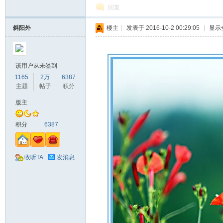
回复
斜阳外
楼主
|
发表于 2016-10-2 00:29:05
|
显示
该用户从未签到
1165
2万
6387
主题
帖子
积分
版主
积分
6387
收听TA
发消息