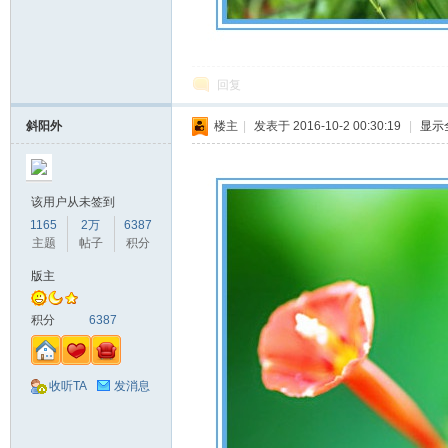
回复
斜阳外
楼主
|
发表于 2016-10-2 00:30:19
|
显示
该用户从未签到
1165
2万
6387
主题
帖子
积分
版主
积分
6387
收听TA
发消息