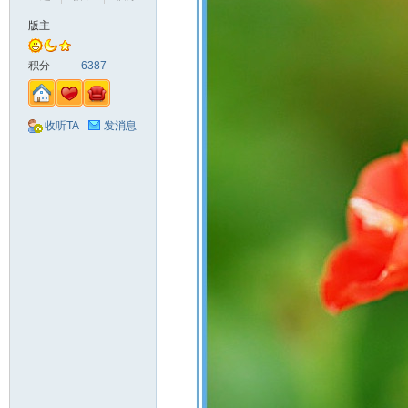
版主
山
积分
6387
收听TA
发消息
同
学