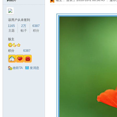
斜阳外
楼主
|
发表于 2016-10-2 00:30:45
|
显示
该用户从未签到
1165
2万
6387
主题
帖子
积分
版主
积分
6387
收听TA
发消息