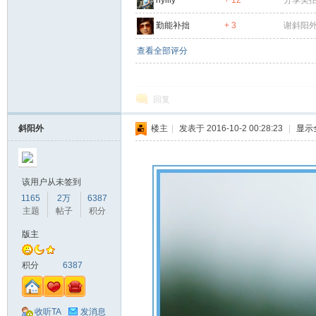
nylily
+ 12
分享美
勤能补拙
+ 3
谢斜阳外
查看全部评分
回复
斜阳外
楼主
|
发表于 2016-10-2 00:28:23
|
显示
该用户从未签到
1165
2万
6387
主题
帖子
积分
版主
积分
6387
收听TA
发消息