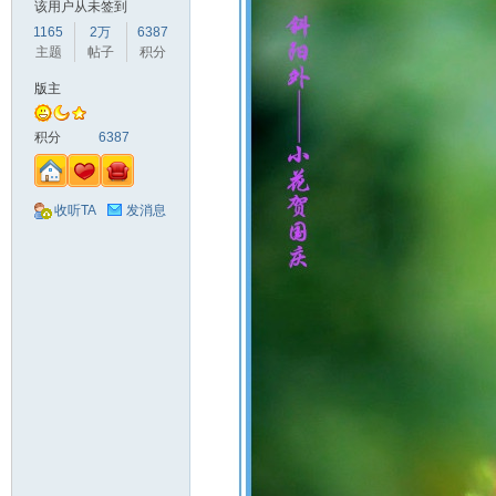
该用户从未签到
1165
2万
6387
主题
帖子
积分
版主
积分
6387
收听TA
发消息