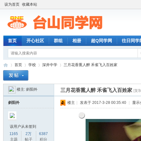
设为首页
收藏本站
首页
开心社区
群组
相册
超Q同学网
往日同学
首页
学校
深井中学
三月花香熏人醉 禾雀飞入百姓家
楼主:
斜阳外
三月花香熏人醉 禾雀飞入百姓家
[复
台
»
›
›
›
斜阳外
楼主
|
发表于 2017-3-28 00:35:40
|
显示
该用户从未签到
1165
2万
6387
主题
帖子
积分