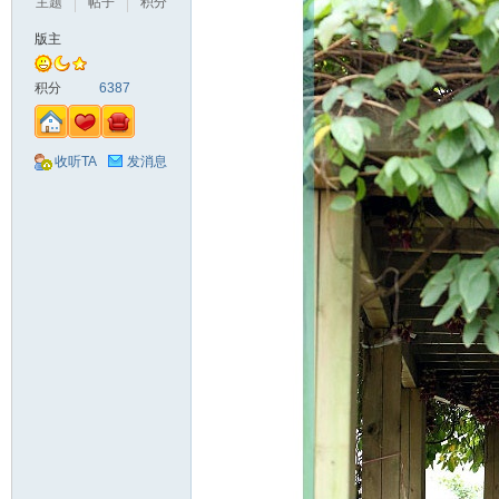
主题
帖子
积分
版主
积分
6387
收听TA
发消息