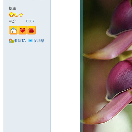
版主
山
积分
6387
收听TA
发消息
同
学