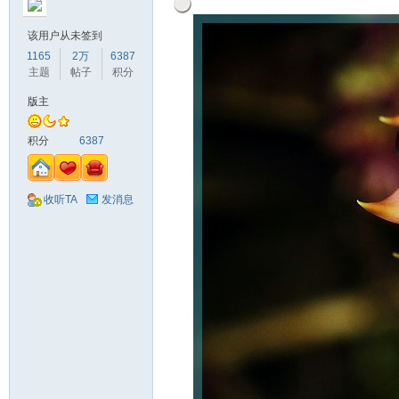
该用户从未签到
1165
2万
6387
主题
帖子
积分
版主
积分
6387
收听TA
发消息