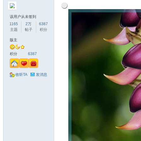
该用户从未签到
1165
2万
6387
主题
帖子
积分
版主
积分
6387
收听TA
发消息