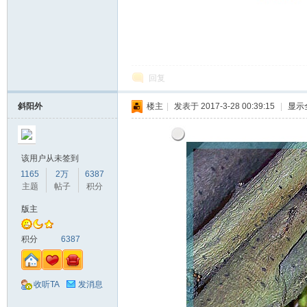
回复
斜阳外
楼主
|
发表于 2017-3-28 00:39:15
|
显示
该用户从未签到
1165
2万
6387
主题
帖子
积分
版主
积分
6387
收听TA
发消息