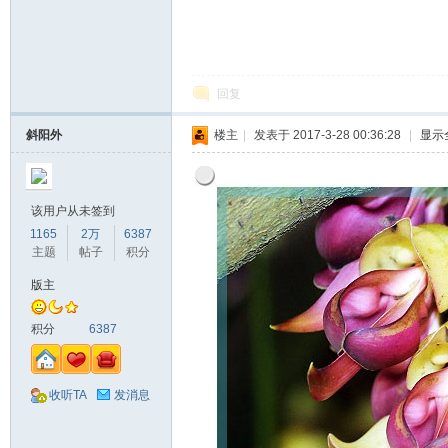
回复
斜阳外
楼主
|
发表于 2017-3-28 00:36:28
|
显示
该用户从未签到
1165
2万
6387
主题
帖子
积分
版主
积分
6387
收听TA
发消息