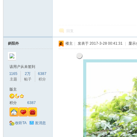
回复
斜阳外
楼主
|
发表于 2017-3-28 00:41:31
|
显示
该用户从未签到
1165
2万
6387
主题
帖子
积分
版主
积分
6387
收听TA
发消息