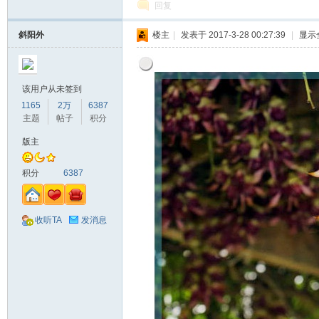
回复
斜阳外
楼主
|
发表于 2017-3-28 00:27:39
|
显示
该用户从未签到
1165
2万
6387
主题
帖子
积分
版主
积分
6387
收听TA
发消息