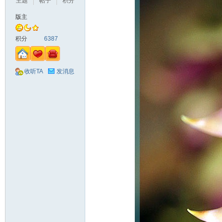
主题
帖子
积分
版主
积分
6387
收听TA
发消息