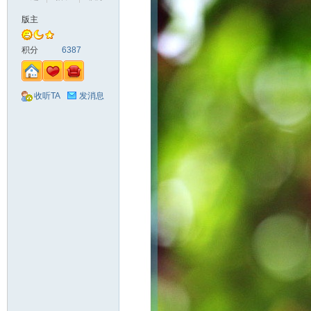
版主
山
积分
6387
收听TA
发消息
同
学