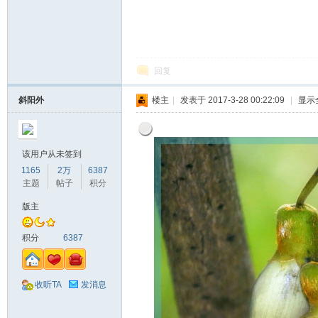
回复
斜阳外
楼主
|
发表于 2017-3-28 00:22:09
|
显示
该用户从未签到
1165
2万
6387
主题
帖子
积分
版主
积分
6387
收听TA
发消息