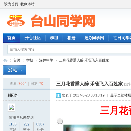
设为首页
收藏本站
首页
开心社区
群组
相册
超Q同学网
往日同学
首页
学校
深井中学
三月花香熏人醉 禾雀飞入百姓家
三月花香熏人醉 禾雀飞入百姓家
查看:
7004
|
回复:
70
[复
台
»
›
›
›
斜阳外
发表于 2017-3-28 00:13:19
|
显示全部楼
三月花
该用户从未签到
1165
2万
6387
主题
帖子
积分