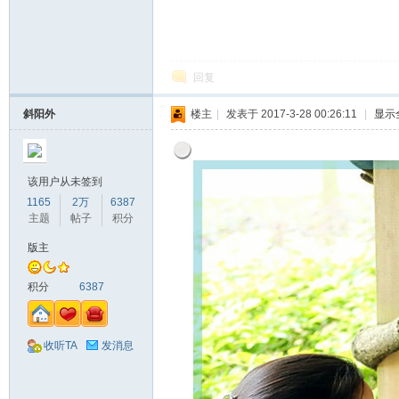
回复
斜阳外
楼主
|
发表于 2017-3-28 00:26:11
|
显示
该用户从未签到
1165
2万
6387
主题
帖子
积分
版主
积分
6387
收听TA
发消息