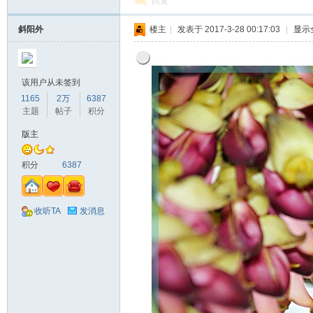
回复
斜阳外
楼主
|
发表于 2017-3-28 00:17:03
|
显示
该用户从未签到
1165
2万
6387
主题
帖子
积分
版主
积分
6387
收听TA
发消息