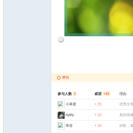
网
评分
参与人数
3
威望
+45
理由
小草君
+ 25
优秀文
nylily
+ 10
真的很
布谷
+ 10
好帖，