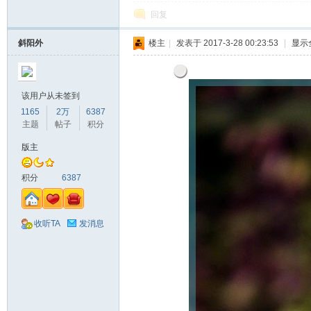
回复
斜阳外
楼主
|
发表于 2017-3-28 00:23:53
|
显示
该用户从未签到
1165
2万
6387
主题
帖子
积分
版主
积分
6387
收听TA
发消息