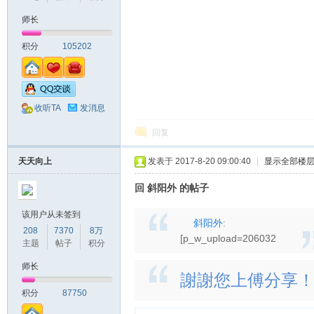
师长
山
积分
105202
收听TA
发消息
回复
天天向上
发表于 2017-8-20 09:00:40
|
显示全部楼
同
回 斜阳外 的帖子
该用户从未签到
斜阳外
:
208
7370
8万
[p_w_upload=206032
主题
帖子
积分
师长
謝謝您上傅分享
积分
87750
学