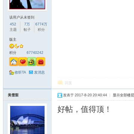
该用户从未签到
452
7万
6774万
主题
帖子
积分
版主
积分
67740242
收听TA
发消息
回复
美雪梨
发表于 2017-8-20 20:40:44
|
显示全部楼
好帖，值得顶！