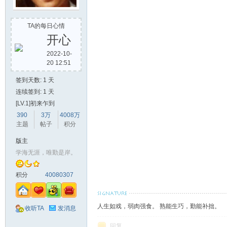
TA的每日心情
开心
2022-10-
20 12:51
签到天数: 1 天
连续签到: 1 天
[LV.1]初来乍到
390
3万
4008万
主题
帖子
积分
版主
学海无涯，唯勤是岸。
积分
40080307
人生如戏，弱肉强食。 熟能生巧，勤能补拙。
收听TA
发消息
回复