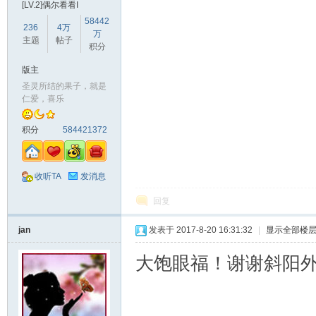
[LV.2]偶尔看看I
58442
236
4万
万
主题
帖子
积分
版主
圣灵所结的果子，就是
仁爱，喜乐
积分
584421372
收听TA
发消息
回复
jan
发表于 2017-8-20 16:31:32
|
显示全部楼
大饱眼福！谢谢斜阳