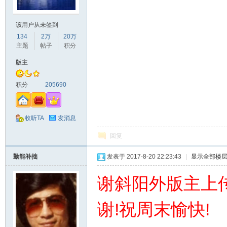
该用户从未签到
134
2万
20万
主题
帖子
积分
版主
积分
205690
收听TA
发消息
回复
勤能补拙
发表于 2017-8-20 22:23:43
|
显示全部楼
谢
斜阳外版主上
谢!祝周末愉快!