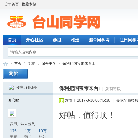
设为首页
收藏本站
首页
开心社区
群组
相册
超Q同学网
往日同学
首页
学校
深井中学
保利把国宝带来台山
楼主:
斜阳外
保利把国宝带来台山
[复制链接]
台
»
›
›
›
开心吧
发表于 2017-8-20 06:45:36
|
显示全部楼
好帖，值得顶！
该用户从未签到
175
1万
10万
主题
帖子
积分