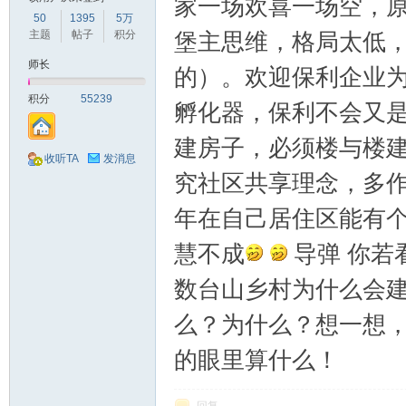
家一场欢喜一场空，
50
1395
5万
主题
帖子
积分
堡主思维，格局太低
师长
的）。欢迎保利企业为
积分
55239
孵化器，保利不会又是
建房子，必须楼与楼
收听TA
发消息
究社区共享理念，多
年在自己居住区能有
慧不成
导弹 你若
数台山乡村为什么会
么？为什么？想一想
的眼里算什么！