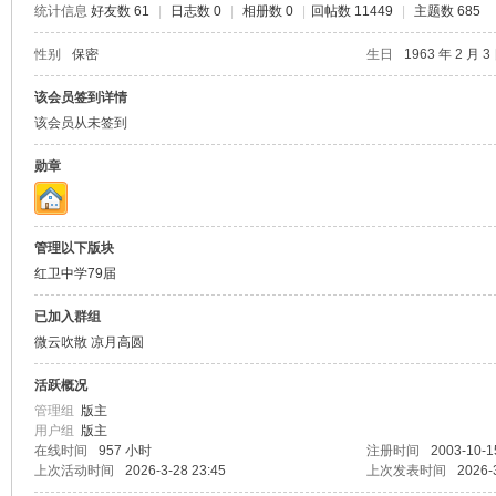
统计信息
好友数 61
|
日志数 0
|
相册数 0
|
回帖数 11449
|
主题数 685
山
性别
保密
生日
1963 年 2 月 3
该会员签到详情
该会员从未签到
勋章
管理以下版块
同
红卫中学79届
已加入群组
微云吹散 凉月高圆
活跃概况
管理组
版主
用户组
版主
在线时间
957 小时
注册时间
2003-10-1
上次活动时间
2026-3-28 23:45
上次发表时间
2026-
学