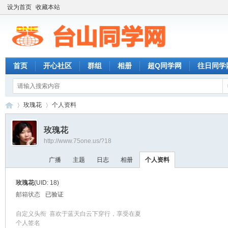
设为首页
收藏本站
首页
开心社区
群组
相册
超Q同学网
往日同学
玫瑰花
个人资料
玫瑰花
http://www.75one.us/?18
台
›
›
广播
主题
日志
相册
个人资料
玫瑰花
(UID: 18)
邮箱状态
已验证
自定义头衔
喜欢于蓝天白云下穿行，享受在夏
个人签名