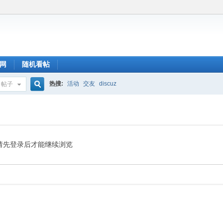
网
随机看帖
热搜:
活动
交友
discuz
帖子
搜
索
请先登录后才能继续浏览